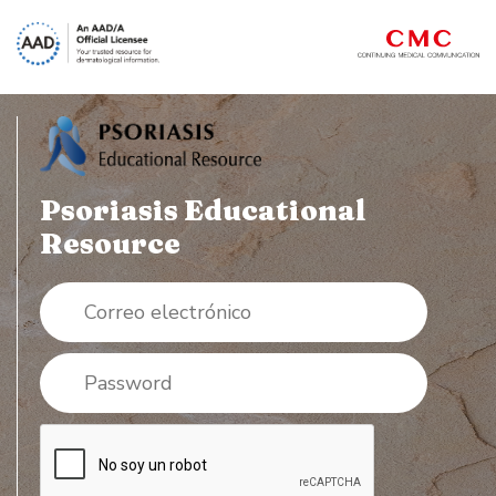
Pasar
al
contenido
principal
Psoriasis Educational
Resource