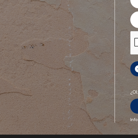
¿Ol
Inf